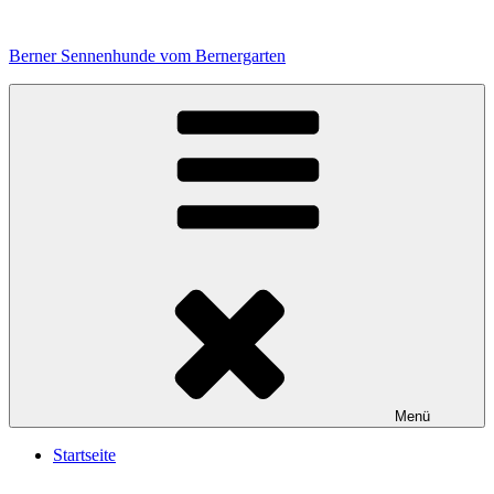
Zum
Inhalt
Berner Sennenhunde vom Bernergarten
springen
Menü
Startseite