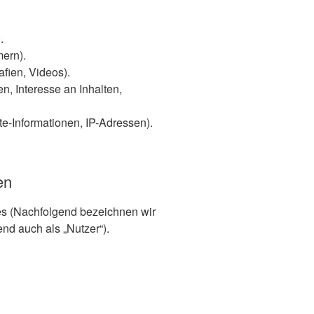
.
mern).
afien, Videos).
n, Interesse an Inhalten,
e-Informationen, IP-Adressen).
en
s (Nachfolgend bezeichnen wir
d auch als „Nutzer“).