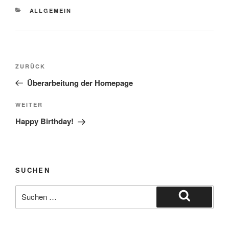
KATEGORIEN
ALLGEMEIN
Beitragsnavigation
Vorheriger
ZURÜCK
Beitrag
Überarbeitung der Homepage
Nächster
WEITER
Beitrag
Happy Birthday!
SUCHEN
Suche
nach:
Suchen