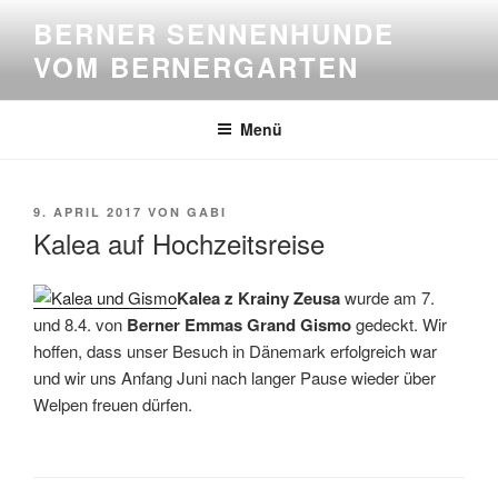
Zum
BERNER SENNENHUNDE
Inhalt
VOM BERNERGARTEN
springen
Menü
VERÖFFENTLICHT
9. APRIL 2017
VON
GABI
AM
Kalea auf Hochzeitsreise
Kalea z Krainy Zeusa
wurde am 7.
und 8.4. von
Berner Emmas Grand
Gismo
gedeckt. Wir
hoffen, dass unser Besuch in Dänemark erfolgreich war
und wir uns Anfang Juni nach langer Pause wieder über
Welpen freuen dürfen.