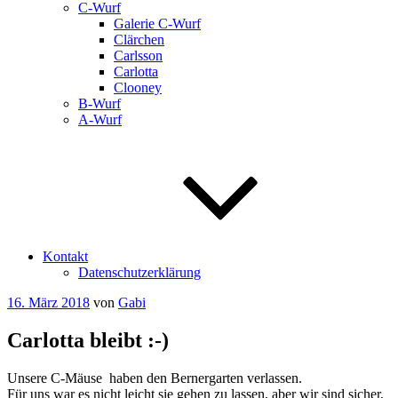
C-Wurf
Galerie C-Wurf
Clärchen
Carlsson
Carlotta
Clooney
B-Wurf
A-Wurf
Kontakt
Datenschutzerklärung
Veröffentlicht
16. März 2018
von
Gabi
am
Carlotta bleibt :-)
Unsere C-Mäuse haben den Bernergarten verlassen.
Für uns war es nicht leicht sie gehen zu lassen, aber wir sind sicher,