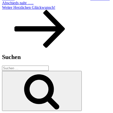
Abschieds naht …..
Nächster
Weiter
Herzlichen Glückwunsch!
Beitrag
Suchen
Suche
nach:
Suchen