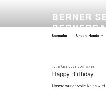
Zum
Inhalt
BERNER S
springen
BERNERGA
Startseite
Unsere Hunde
VERÖFFENTLICHT
12. MÄRZ 2023
VON
GABI
AM
Happy Birthday
Unsere wundervolle Kalea wird h