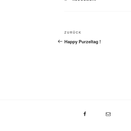
Beitragsnavigation
Vorheriger
ZURÜCK
Beitrag
Happy Purzeltag !
Facebook
E-Mail