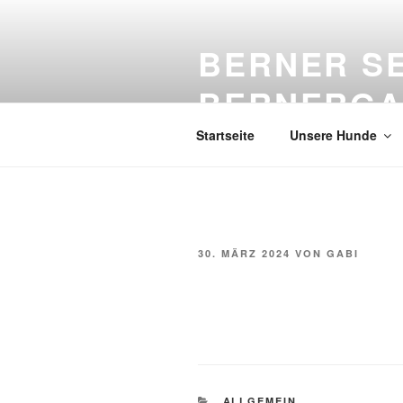
Zum
Inhalt
BERNER S
springen
BERNERGA
Startseite
Unsere Hunde
VERÖFFENTLICHT
30. MÄRZ 2024
VON
GABI
AM
KATEGORIEN
ALLGEMEIN