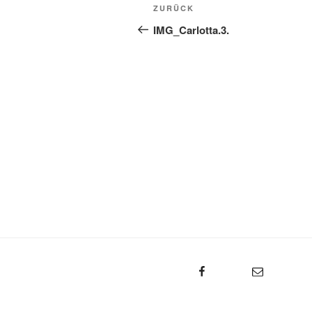
Beitragsnavigation
Vorheriger
ZURÜCK
Beitrag
IMG_Carlotta.3.
Facebook
E-Mail